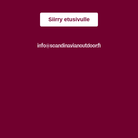
Siirry etusivulle
info@scandinavianoutdoor.fi