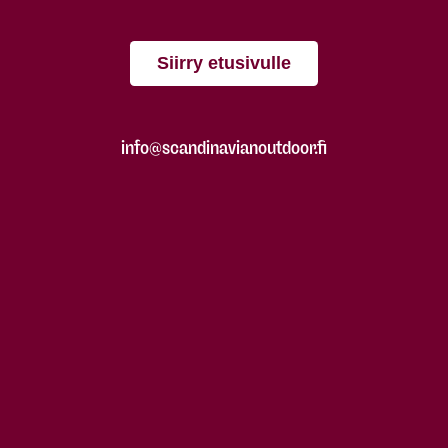
Siirry etusivulle
info@scandinavianoutdoor.fi