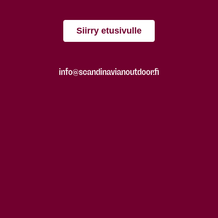
Siirry etusivulle
info@scandinavianoutdoor.fi