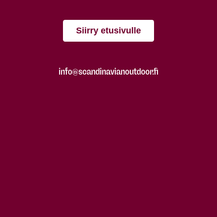
Siirry etusivulle
info@scandinavianoutdoor.fi