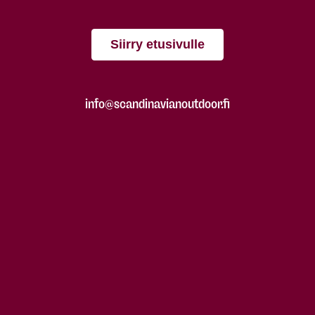
Siirry etusivulle
info@scandinavianoutdoor.fi