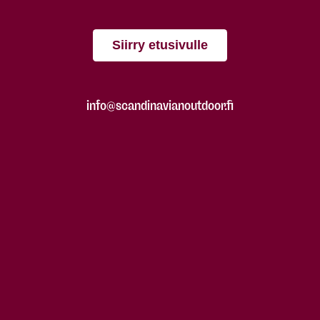
Siirry etusivulle
info@scandinavianoutdoor.fi