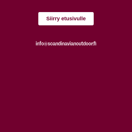
Siirry etusivulle
info@scandinavianoutdoor.fi