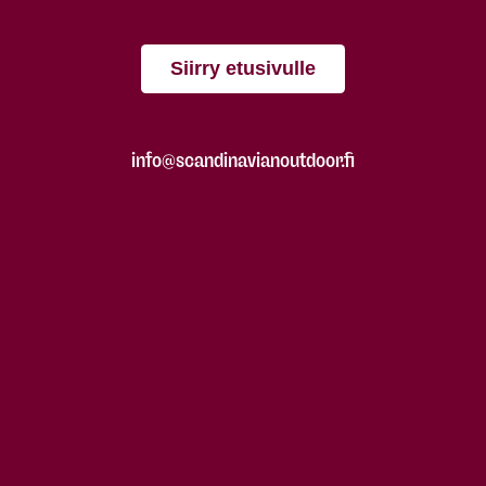
Siirry etusivulle
info@scandinavianoutdoor.fi