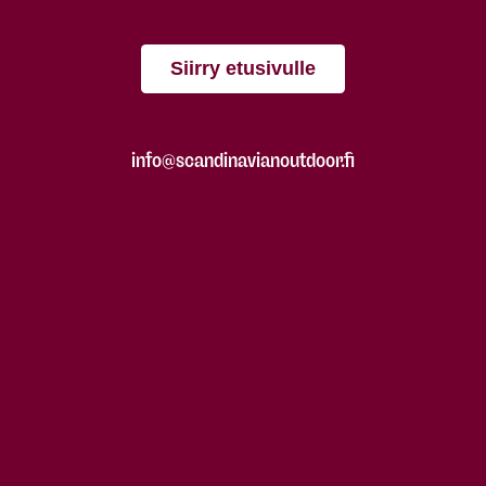
Siirry etusivulle
info@scandinavianoutdoor.fi