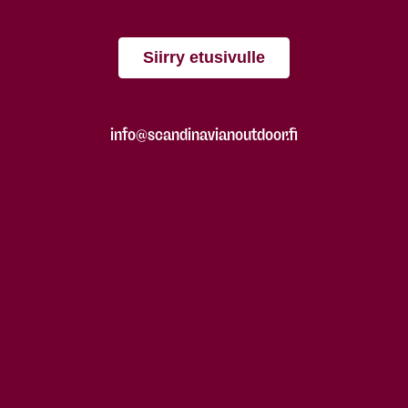
Siirry etusivulle
info@scandinavianoutdoor.fi