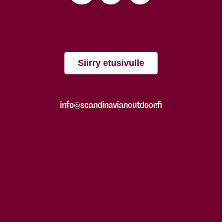
Siirry etusivulle
info@scandinavianoutdoor.fi