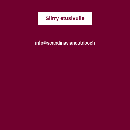
Siirry etusivulle
info@scandinavianoutdoor.fi