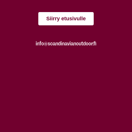
Siirry etusivulle
info@scandinavianoutdoor.fi