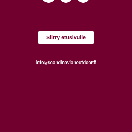
Siirry etusivulle
info@scandinavianoutdoor.fi