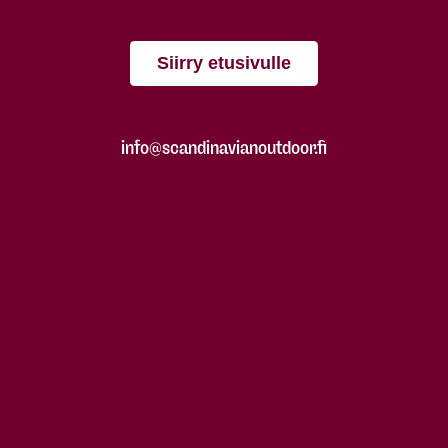
Siirry etusivulle
info@scandinavianoutdoor.fi