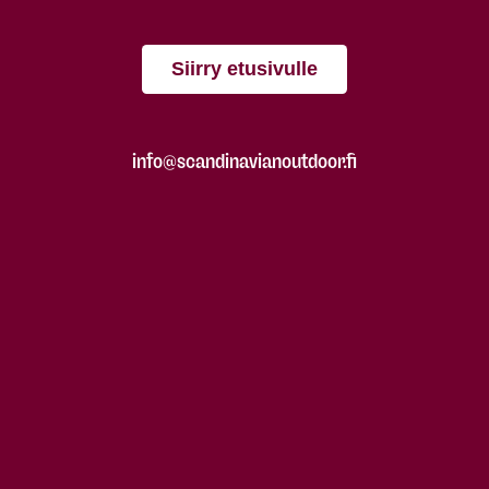
Siirry etusivulle
info@scandinavianoutdoor.fi