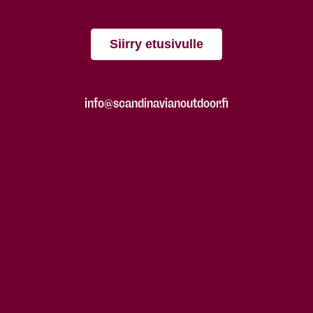
Siirry etusivulle
info@scandinavianoutdoor.fi