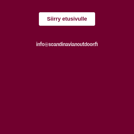
Siirry etusivulle
info@scandinavianoutdoor.fi