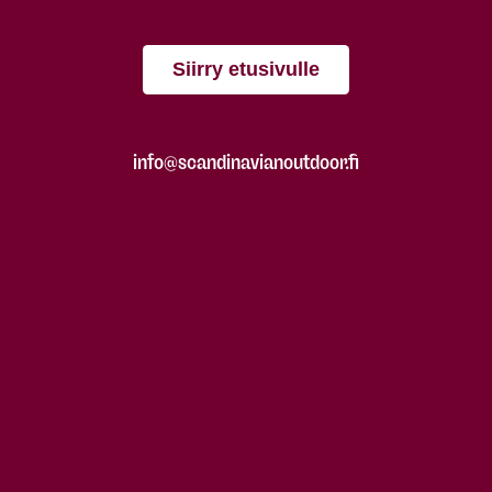
Siirry etusivulle
info@scandinavianoutdoor.fi