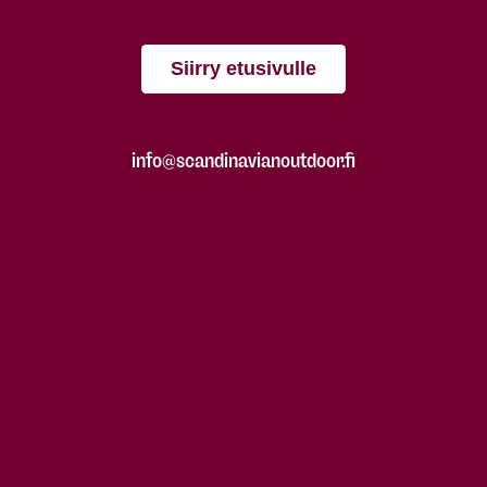
Siirry etusivulle
info@scandinavianoutdoor.fi