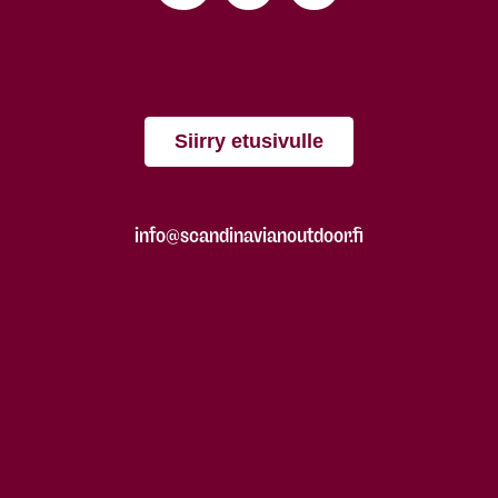
Siirry etusivulle
info@scandinavianoutdoor.fi