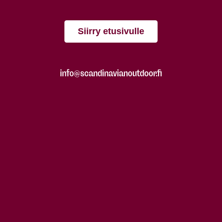
Siirry etusivulle
info@scandinavianoutdoor.fi