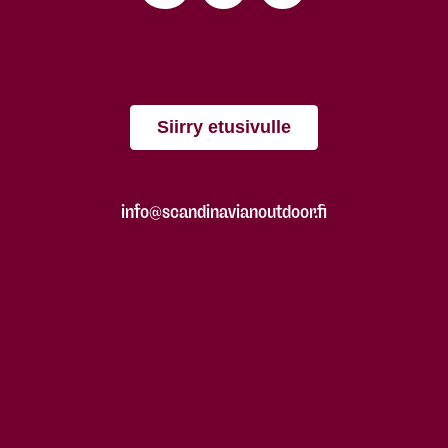
Siirry etusivulle
info@scandinavianoutdoor.fi