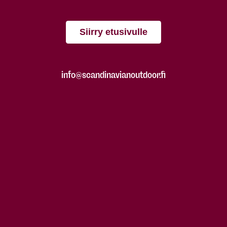
Siirry etusivulle
info@scandinavianoutdoor.fi