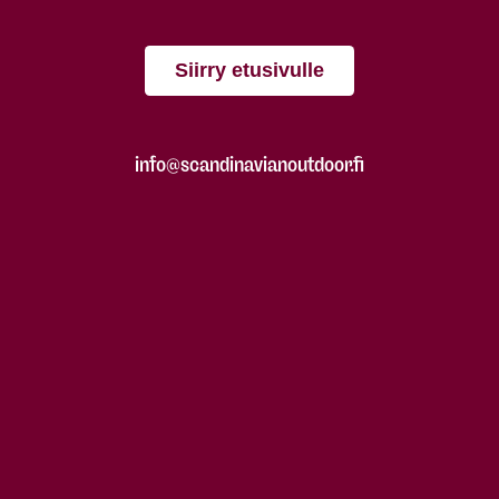
Siirry etusivulle
info@scandinavianoutdoor.fi