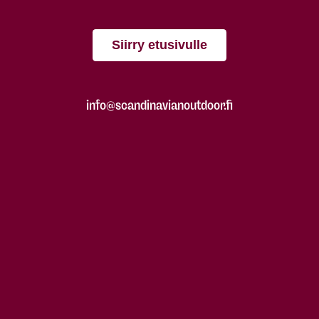
Siirry etusivulle
info@scandinavianoutdoor.fi