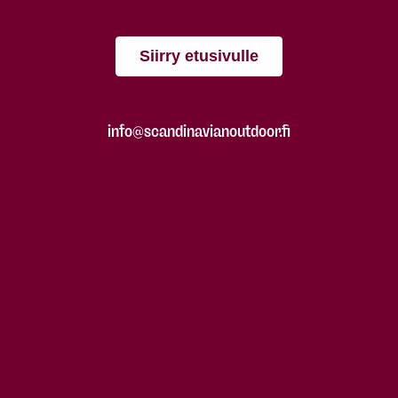
Siirry etusivulle
info@scandinavianoutdoor.fi