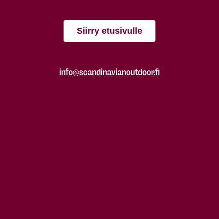
Siirry etusivulle
info@scandinavianoutdoor.fi