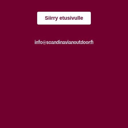
Siirry etusivulle
info@scandinavianoutdoor.fi