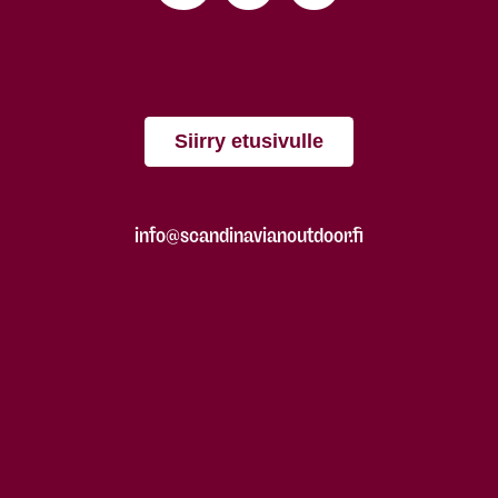
Siirry etusivulle
info@scandinavianoutdoor.fi