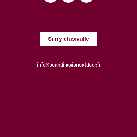
Siirry etusivulle
info@scandinavianoutdoor.fi