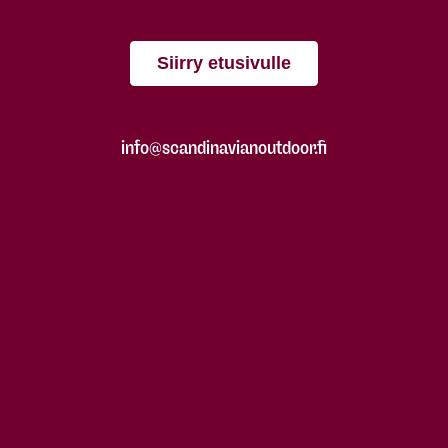
Siirry etusivulle
info@scandinavianoutdoor.fi