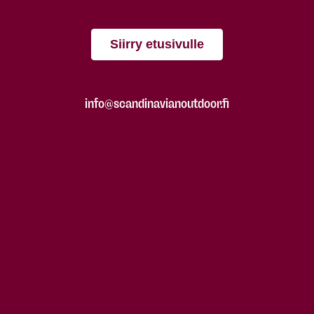
Siirry etusivulle
info@scandinavianoutdoor.fi