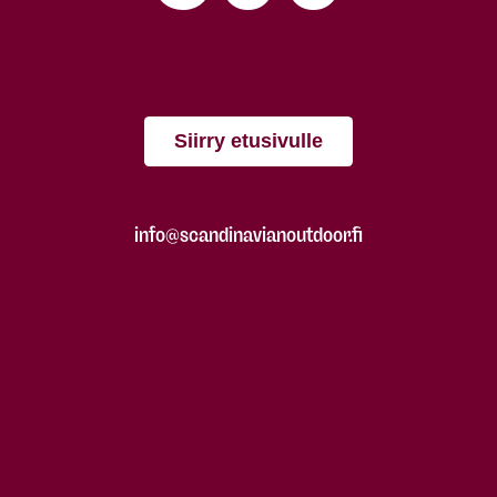
Siirry etusivulle
info@scandinavianoutdoor.fi