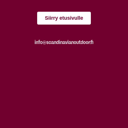
Siirry etusivulle
info@scandinavianoutdoor.fi