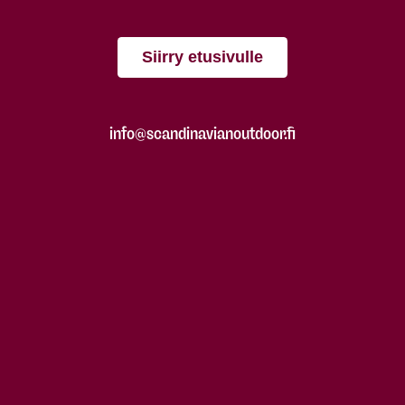
Siirry etusivulle
info@scandinavianoutdoor.fi