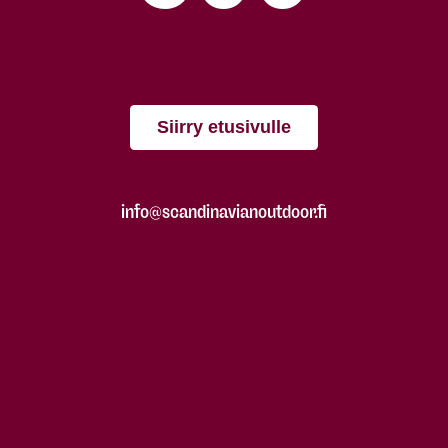
Siirry etusivulle
info@scandinavianoutdoor.fi