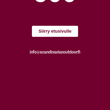
Siirry etusivulle
info@scandinavianoutdoor.fi