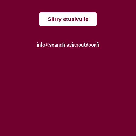
Siirry etusivulle
info@scandinavianoutdoor.fi