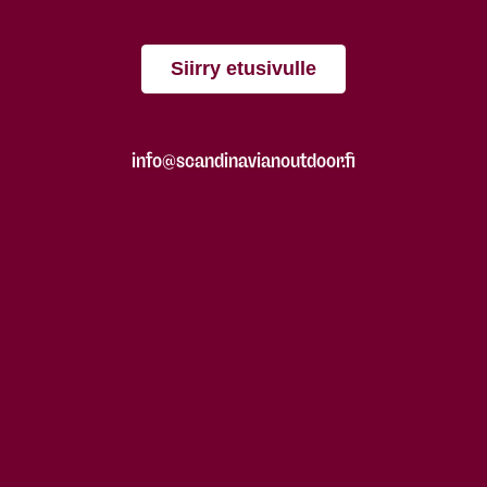
Siirry etusivulle
info@scandinavianoutdoor.fi