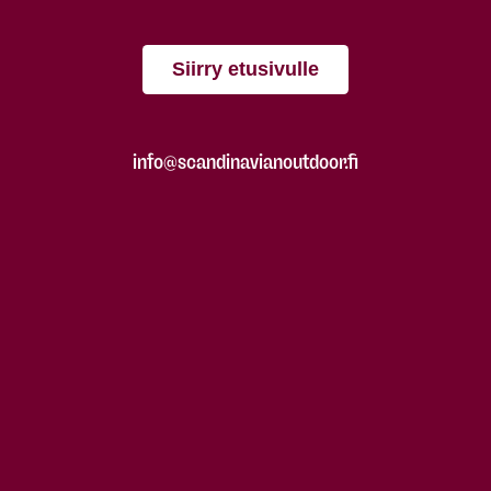
Siirry etusivulle
info@scandinavianoutdoor.fi