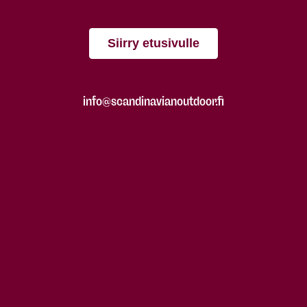
Siirry etusivulle
info@scandinavianoutdoor.fi