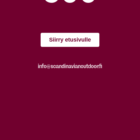
Siirry etusivulle
info@scandinavianoutdoor.fi