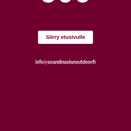
Siirry etusivulle
info@scandinavianoutdoor.fi