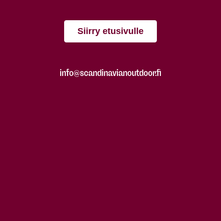
Siirry etusivulle
info@scandinavianoutdoor.fi