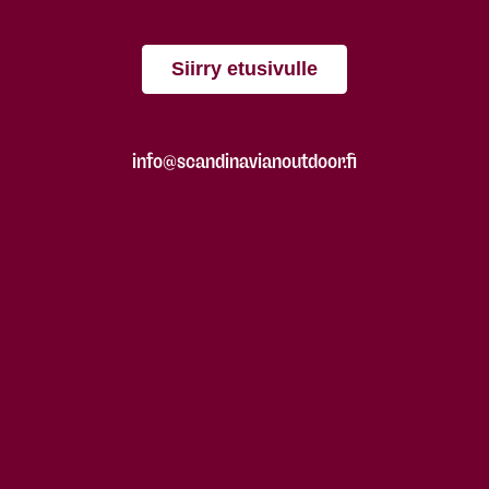
Siirry etusivulle
info@scandinavianoutdoor.fi