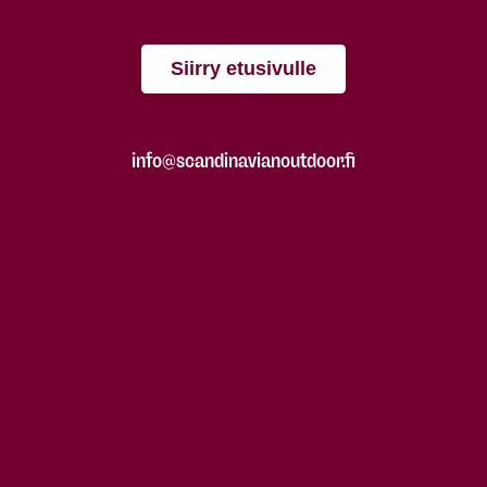
Siirry etusivulle
info@scandinavianoutdoor.fi