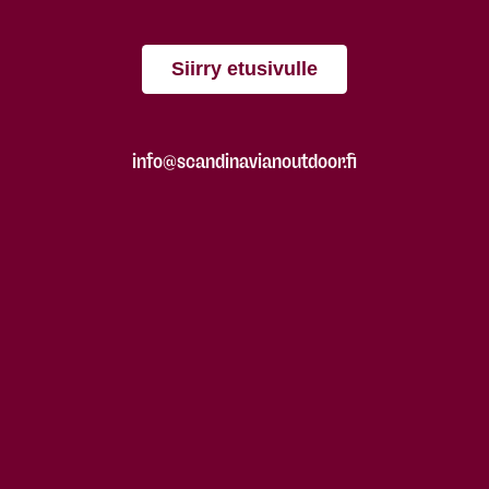
Siirry etusivulle
info@scandinavianoutdoor.fi