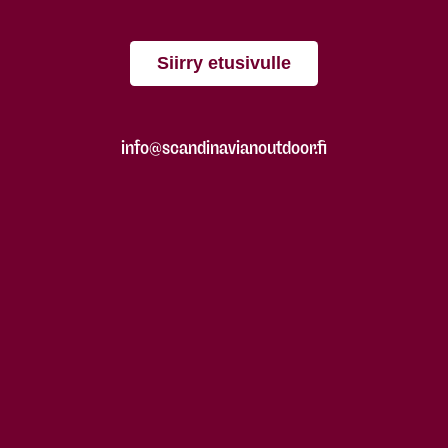
Siirry etusivulle
info@scandinavianoutdoor.fi