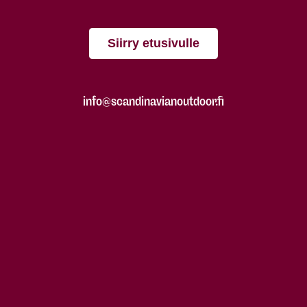
Siirry etusivulle
info@scandinavianoutdoor.fi